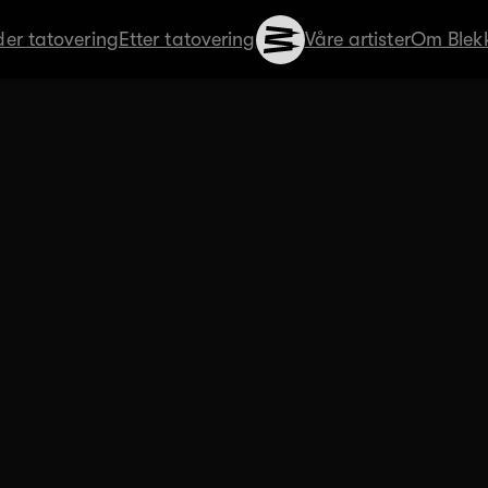
er tatovering
Etter tatovering
Våre artister
Om Blekk